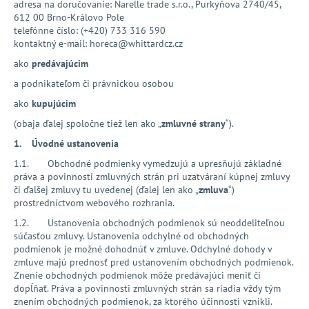
adresa na doručovanie: Narelle trade s.r.o., Purkyňova 2740/45,
á
612 00 Brno-Královo Pole
telefónne číslo: (+420) 733 316 590
j
kontaktný e-mail: horeca@whittardcz.cz
s
ako
predávajúcim
ť
a podnikateľom či právnickou osobou
?
ako
kupujúcim
(obaja ďalej spoločne tiež len ako „
zmluvné strany
“).
1. Úvodné ustanovenia
HĽADAŤ
1.1. Obchodné podmienky vymedzujú a upresňujú základné
práva a povinnosti zmluvných strán pri uzatváraní kúpnej zmluvy
či ďalšej zmluvy tu uvedenej (ďalej len ako „
zmluva
“)
prostredníctvom webového rozhrania.
O
1.2. Ustanovenia obchodných podmienok sú neoddeliteľnou
d
súčasťou zmluvy. Ustanovenia odchylné od obchodných
p
podmienok je možné dohodnúť v zmluve. Odchylné dohody v
zmluve majú prednosť pred ustanovením obchodných podmienok.
o
Znenie obchodných podmienok môže predávajúci meniť či
r
dopĺňať. Práva a povinnosti zmluvných strán sa riadia vždy tým
ú
znením obchodných podmienok, za ktorého účinnosti vznikli.