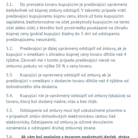
5.1. Do prevzatia tovaru kupujúcim je predávajúci oprávnený
kedykoľvek od kúpnej zmluvy odstúpiť. V takomto prípade vráti
predávajúci kupujúcemu kúpnu cenu, ktorá už bola kupujúcim
zaplatená, bezhotovostne na účet poskytnutý kupujúcim na tento
účel alebo účet, z ktorého boli prostriedky poukázané na úhradu
kúpnej ceny (pokiaľ kupujúci žiadny do 5 dní od odstúpenia
predávajúcemu neoznámi).
5.2. Predávajúci je ďalej oprávnený odstúpiť od zmluvy, ak je
kupujúci v omeškaní s úhradou kúpnej ceny tovaru dlhšie než 4
týždne. Zároveň má v tomto prípade predávajúci nárok na
zmluvnú pokutu vo výške 50 % z ceny tovaru.
5.3. Kupujúci je oprávnený odstúpiť od zmluvy, ak je
predávajúci v omeškaní s dodaním tovaru dlhšie než 4 týždne od
dohodnutého dňa dodania.
5.4. Kupujúci nie je oprávnený odstúpiť od zmluvy týkajúcej sa
tovaru, ktorý bol dodaný riadne, včas a bez chýb.
5.5. Odstúpenie od zmluvy musí byť uskutočnené písomne a
v prípadoch zmlúv dohodnutých elektronickou cestou tiež
elektronicky. Odstúpenie od zmluvy je účinné doručením
oznámenia o odstúpení druhej zmluvnej strane.
5.6.
Ak vám bol spoločne s tovarom poskytnutý darček, stráca