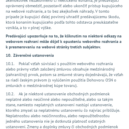
akéhokoľvek nezákonného či neetického konania, je predávajúci
oprávnený obmedziť, pozastaviť alebo ukončiť prístup kupujúceho
na webové rozhranie, a to bez akejkoľvek náhrady. V tomto
prípade je kupujúci ďalej povinný uhradiť predávajúcemu škodu,
ktorá konaním kupujúceho podľa tohto odstavca preukázateľne
vznikla, a to v plnej výške.
Predávajúci upozorňuje na to, že kliknutím na niektoré odkazy na
webovom rozhraní môže dôjsť k opusteniu webového rozhrania a
k presmerovaniu na webové stránky tretích subjektov.
10. Záverečné ustanovenia
10.1. Pokiaľ vzťah súvisiaci s použitím webového rozhrania
alebo právny vzťah založený zmluvou obsahuje medzinárodný
(zahraničný) prvok, potom sa zmluvné strany dojednávajú, že vzťah
sa riadi českým právom (s vylúčením použitia Dohovoru OSN o
zmluvách o medzinárodnej kúpe tovaru).
10.2. Ak je niektoré ustanovenie obchodných podmienok
neplatné alebo neúčinné alebo nepoužiteľné, alebo sa takým
stane, namiesto neplatných ustanovení nastúpi ustanovenie,
ktorého zmysel sa neplatnému ustanoveniu čo najviac približuje.
Neplatnosťou alebo neúčinnosťou, alebo nepoužiteľnosťou
jedného ustanovenia nie je dotknutá platnosť ostatných
ustanovení. Zmeny a doplnky zmluvy či obchodných podmienok