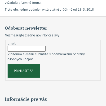
vyžadujú písomnú formu.
Tieto obchodné podmienky sú platné a účinné od 19. 5. 2018
Z
á
Odoberať newsletter
p
Nezmeškajte žiadne novinky či zľavy!
ä
t
Email
i
Vložením e-mailu súhlasíte s
podmienkami ochrany
e
osobných údajov
PRIHLÁSIŤ SA
Informácie pre vás