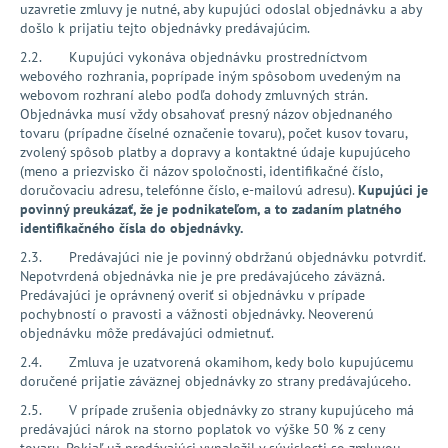
uzavretie zmluvy je nutné, aby kupujúci odoslal objednávku a aby
došlo k prijatiu tejto objednávky predávajúcim.
2.2. Kupujúci vykonáva objednávku prostredníctvom
webového rozhrania, poprípade iným spôsobom uvedeným na
webovom rozhraní alebo podľa dohody zmluvných strán.
Objednávka musí vždy obsahovať presný názov objednaného
tovaru (prípadne číselné označenie tovaru), počet kusov tovaru,
zvolený spôsob platby a dopravy a kontaktné údaje kupujúceho
(meno a priezvisko či názov spoločnosti, identifikačné číslo,
doručovaciu adresu, telefónne číslo, e-mailovú adresu).
Kupujúci je
povinný preukázať, že je podnikateľom, a to zadaním platného
identifikačného čísla do objednávky.
2.3. Predávajúci nie je povinný obdržanú objednávku potvrdiť.
Nepotvrdená objednávka nie je pre predávajúceho záväzná.
Predávajúci je oprávnený overiť si objednávku v prípade
pochybností o pravosti a vážnosti objednávky. Neoverenú
objednávku môže predávajúci odmietnuť.
2.4. Zmluva je uzatvorená okamihom, kedy bolo kupujúcemu
doručené prijatie záväznej objednávky zo strany predávajúceho.
2.5. V prípade zrušenia objednávky zo strany kupujúceho má
predávajúci nárok na storno poplatok vo výške 50 % z ceny
tovaru. Pokiaľ už predávajúci vynaložil v súvislosti so zmluvou