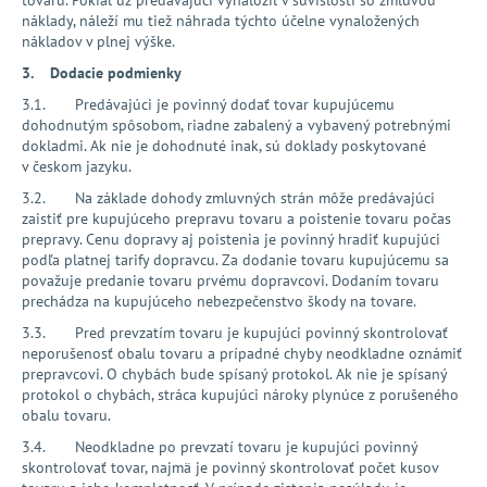
náklady, náleží mu tiež náhrada týchto účelne vynaložených
nákladov v plnej výške.
3. Dodacie podmienky
3.1. Predávajúci je povinný dodať tovar kupujúcemu
dohodnutým spôsobom, riadne zabalený a vybavený potrebnými
dokladmi. Ak nie je dohodnuté inak, sú doklady poskytované
v českom jazyku.
3.2. Na základe dohody zmluvných strán môže predávajúci
zaistiť pre kupujúceho prepravu tovaru a poistenie tovaru počas
prepravy. Cenu dopravy aj poistenia je povinný hradiť kupujúci
podľa platnej tarify dopravcu. Za dodanie tovaru kupujúcemu sa
považuje predanie tovaru prvému dopravcovi. Dodaním tovaru
prechádza na kupujúceho nebezpečenstvo škody na tovare.
3.3. Pred prevzatím tovaru je kupujúci povinný skontrolovať
neporušenosť obalu tovaru a prípadné chyby neodkladne oznámiť
prepravcovi. O chybách bude spísaný protokol. Ak nie je spísaný
protokol o chybách, stráca kupujúci nároky plynúce z porušeného
obalu tovaru.
3.4. Neodkladne po prevzatí tovaru je kupujúci povinný
skontrolovať tovar, najmä je povinný skontrolovať počet kusov