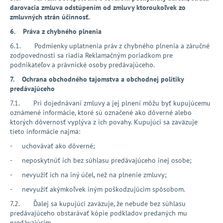
darovacia zmluva odstúpením od zmluvy ktoroukoľvek zo
zmluvných strán účinnosť.
6. Práva z chybného plnenia
6.1. Podmienky uplatnenia práv z chybného plnenia a záručné
zodpovednosti sa riadia
Reklamačným poriadkom pre
podnikateľov a právnické osoby
predávajúceho.
7. Ochrana obchodného tajomstva a obchodnej politiky
predávajúceho
7.1. Pri dojednávaní zmluvy a jej plnení môžu byť kupujúcemu
oznámené informácie, ktoré sú označené ako dôverné alebo
ktorých dôvernosť vyplýva z ich povahy. Kupujúci sa zaväzuje
tieto informácie najmä:
- uchovávať ako dôverné;
- neposkytnúť ich bez súhlasu predávajúceho inej osobe;
- nevyužiť ich na iný účel, než na plnenie zmluvy;
- nevyužiť akýmkoľvek iným poškodzujúcim spôsobom.
7.2. Ďalej sa kupujúci zaväzuje, že nebude bez súhlasu
predávajúceho obstarávať kópie podkladov predaných mu
predávajúcim.