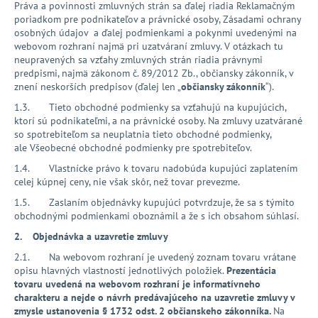
č
Práva a povinnosti zmluvných strán sa ďalej riadia
Reklamačným
a
poriadkom pre podnikateľov
a právnické osoby,
Zásadami ochrany
m
osobných údajov
a ďalej podmienkami a pokynmi uvedenými na
webovom rozhraní najmä pri uzatváraní zmluvy. V otázkach tu
e
neupravených sa vzťahy zmluvných strán riadia právnymi
predpismi, najmä zákonom č. 89/2012 Zb., občiansky zákonník, v
znení neskorších predpisov (ďalej len „
občiansky zákonník
“).
1.3. Tieto obchodné podmienky sa vzťahujú na kupujúcich,
ktorí sú podnikateľmi, a na právnické osoby. Na zmluvy uzatvárané
so spotrebiteľom sa neuplatnia tieto obchodné podmienky,
ale
Všeobecné obchodné podmienky pre spotrebiteľov
.
1.4. Vlastnícke právo k tovaru nadobúda kupujúci zaplatením
celej kúpnej ceny, nie však skôr, než tovar prevezme.
1.5. Zaslaním objednávky kupujúci potvrdzuje, že sa s týmito
obchodnými podmienkami oboznámil a že s ich obsahom súhlasí.
2. Objednávka a uzavretie zmluvy
2.1. Na webovom rozhraní je uvedený zoznam tovaru vrátane
opisu hlavných vlastností jednotlivých položiek.
Prezentácia
tovaru uvedená na webovom rozhraní je informatívneho
charakteru a nejde o návrh predávajúceho na uzavretie zmluvy v
zmysle ustanovenia § 1732 odst. 2 občianskeho zákonníka.
Na