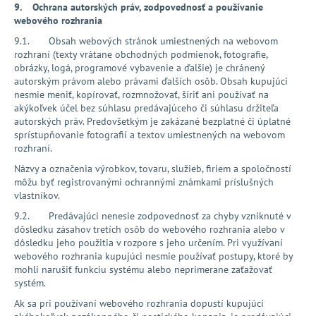
9. Ochrana autorských práv, zodpovednosť a používanie
webového rozhrania
9.1. Obsah webových stránok umiestnených na webovom
rozhraní (texty vrátane obchodných podmienok, fotografie,
obrázky, logá, programové vybavenie a ďalšie) je chránený
autorským právom alebo právami ďalších osôb. Obsah kupujúci
nesmie meniť, kopírovať, rozmnožovať, šíriť ani používať na
akýkoľvek účel bez súhlasu predávajúceho či súhlasu držiteľa
autorských práv. Predovšetkým je zakázané bezplatné či úplatné
sprístupňovanie fotografií a textov umiestnených na webovom
rozhraní.
Názvy a označenia výrobkov, tovaru, služieb, firiem a spoločností
môžu byť registrovanými ochrannými známkami príslušných
vlastníkov.
9.2. Predávajúci nenesie zodpovednosť za chyby vzniknuté v
dôsledku zásahov tretích osôb do webového rozhrania alebo v
dôsledku jeho použitia v rozpore s jeho určením. Pri využívaní
webového rozhrania kupujúci nesmie používať postupy, ktoré by
mohli narušiť funkciu systému alebo neprimerane zaťažovať
systém.
Ak sa pri používaní webového rozhrania dopustí kupujúci