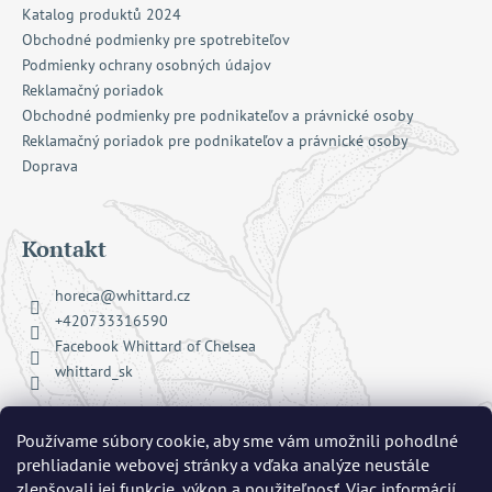
Katalog produktů 2024
Obchodné podmienky pre spotrebiteľov
Podmienky ochrany osobných údajov
Reklamačný poriadok
Obchodné podmienky pre podnikateľov a právnické osoby
Reklamačný poriadok pre podnikateľov a právnické osoby
Doprava
Kontakt
horeca
@
whittard.cz
+420733316590
Facebook Whittard of Chelsea
whittard_sk
Používame súbory cookie, aby sme vám umožnili pohodlné
Prijímame online platby
prehliadanie webovej stránky a vďaka analýze neustále
zlepšovali jej funkcie, výkon a použiteľnosť.
Viac informácií