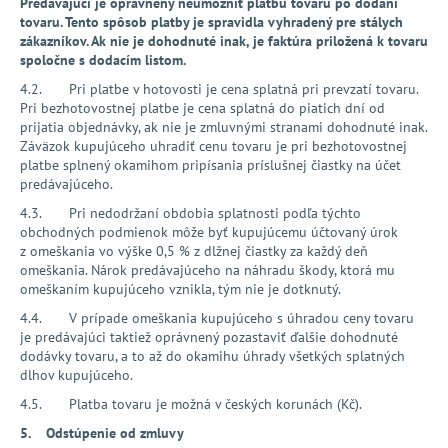
Predávajúci je oprávnený neumožniť platbu tovaru po dodaní
tovaru. Tento spôsob platby je spravidla vyhradený pre stálych
zákazníkov. Ak nie je dohodnuté inak, je faktúra priložená k tovaru
spoločne s dodacím listom.
4.2. Pri platbe v hotovosti je cena splatná pri prevzatí tovaru.
Pri bezhotovostnej platbe je cena splatná do piatich dní od
prijatia objednávky, ak nie je zmluvnými stranami dohodnuté inak.
Záväzok kupujúceho uhradiť cenu tovaru je pri bezhotovostnej
platbe splnený okamihom pripísania príslušnej čiastky na účet
predávajúceho.
4.3. Pri nedodržaní obdobia splatnosti podľa týchto
obchodných podmienok môže byť kupujúcemu účtovaný úrok
z omeškania vo výške 0,5 % z dlžnej čiastky za každý deň
omeškania. Nárok predávajúceho na náhradu škody, ktorá mu
omeškaním kupujúceho vznikla, tým nie je dotknutý.
4.4. V prípade omeškania kupujúceho s úhradou ceny tovaru
je predávajúci taktiež oprávnený pozastaviť ďalšie dohodnuté
dodávky tovaru, a to až do okamihu úhrady všetkých splatných
dlhov kupujúceho.
4.5. Platba tovaru je možná v českých korunách (Kč).
5. Odstúpenie od zmluvy