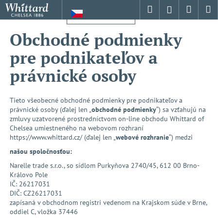
K
Prejsť
Hľadať
Nákup
M
Prihlásenie
na
o
Whittard Česko
obsah
Späť
Späť
košík
š
Obchodné podmienky
í
Č
pre podnikateľov a
k
o
právnické osoby
p
o
Tieto všeobecné obchodné podmienky pre podnikateľov a
t
právnické osoby (ďalej len „
obchodné podmienky
“) sa vzťahujú na
r
zmluvy uzatvorené prostredníctvom on-line obchodu Whittard of
e
Chelsea umiestneného na webovom rozhraní
https://www.whittard.cz/ (ďalej len „
webové rozhranie
“) medzi
b
našou spoločnosťou:
u
j
Narelle trade s.r.o., so sídlom Purkyňova 2740/45, 612 00 Brno-
Královo Pole
e
IČ: 26217031
t
DIČ: CZ26217031
e
zapísaná v obchodnom registri vedenom na Krajskom súde v Brne,
oddiel C, vložka 37446
n