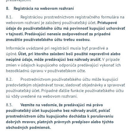
8. Registrácia na webovom rozhraní
8.1. Registráciou prostredníctvom registračného formulára na
webovom rozhraní je založený používateľský účet.
Prístupové
údaje do používateľského účtu má povinnosť kupujúci uchovávať
v tajnosti. Predávajúci nenesie zodpovednosť za prípadné
zneužitie používateľského účtu treťou osobou
.
Informácie uvádzané pri registrácii musia byť pravdivé a
úplné.
Účet, pri ktorého založení boli použité nepravdivé alebo
neúplné údaje, môže predávajúci bez náhrady zrušiť.
V prípade
zmien v údajoch kupujúceho odporúča predávajúci vykonať ich
bezodkladnú úpravu v používateľskom účte.
8.2. Prostredníctvom používateľského účtu môže kupujúci
predovšetkým objednávať tovar, sledovať objednávky a spravovať
používateľský účet. Prípadné ďalšie funkcie používateľského účtu
sú vždy uvedené na webovom rozhraní.
8.3.
Vezmite na vedomie, že predávajúci má právo
používateľský účet kupujúceho bez náhrady zrušiť, pokiaľ
prostredníctvom účtu kupujúceho dochádza k porušovaniu
dobrých mravov, platných právnych predpisov alebo týchto
obchodných podmienok.