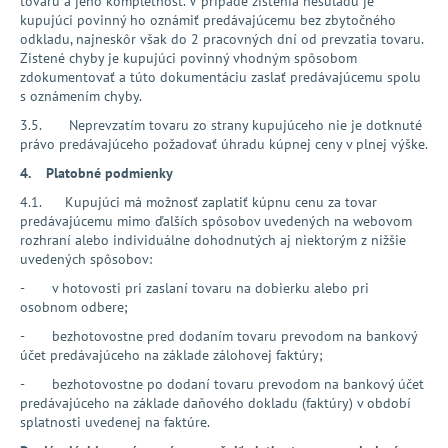
tovaru a jeho kompletnosť. V prípade zistenia nesúladu je
kupujúci povinný ho oznámiť predávajúcemu bez zbytočného
odkladu, najneskôr však do 2 pracovných dní od prevzatia tovaru.
Zistené chyby je kupujúci povinný vhodným spôsobom
zdokumentovať a túto dokumentáciu zaslať predávajúcemu spolu
s oznámením chyby.
3.5. Neprevzatím tovaru zo strany kupujúceho nie je dotknuté
právo predávajúceho požadovať úhradu kúpnej ceny v plnej výške.
4. Platobné podmienky
4.1. Kupujúci má možnosť zaplatiť kúpnu cenu za tovar
predávajúcemu mimo ďalších spôsobov uvedených na webovom
rozhraní alebo individuálne dohodnutých aj niektorým z nižšie
uvedených spôsobov:
- v hotovosti pri zaslaní tovaru na dobierku alebo pri
osobnom odbere;
- bezhotovostne pred dodaním tovaru prevodom na bankový
účet predávajúceho na základe zálohovej faktúry;
- bezhotovostne po dodaní tovaru prevodom na bankový účet
predávajúceho na základe daňového dokladu (faktúry) v období
splatnosti uvedenej na faktúre.