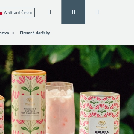
Hľadať
Prihlásenie
Nákupný
Whittard Česko
nstvo
Firemné darčeky
košík