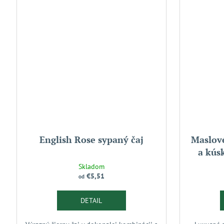
English Rose sypaný čaj
Maslové
a kús
Skladom
€5,51
od
DETAIL