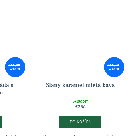
€11,80
€11,39
–20 %
–30 %
áda s
Slaný karamel mletá káva
ín
Skladom
€7,96
DO KOŠÍKA