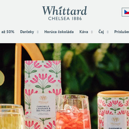
Čo potrebujete nájsť?
u až 50%
Darčeky
Horúca čokoláda
Káva
Čaj
Prísluše
HĽADAŤ
Odporúčame