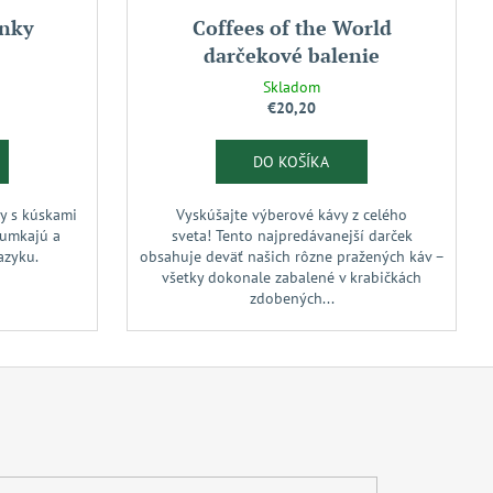
enky
Coffees of the World
darčekové balenie
Skladom
€20,20
DO KOŠÍKA
y s kúskami
Vyskúšajte výberové kávy z celého
rumkajú a
sveta! Tento najpredávanejší darček
jazyku.
obsahuje deväť našich rôzne pražených káv –
všetky dokonale zabalené v krabičkách
zdobených...