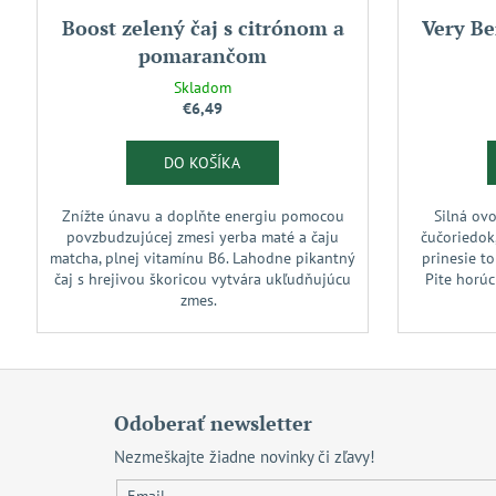
Boost zelený čaj s citrónom a
Very Be
pomarančom
Skladom
€6,49
DO KOŠÍKA
Znížte únavu a doplňte energiu pomocou
Silná ovo
povzbudzujúcej zmesi yerba maté a čaju
čučoriedok,
matcha, plnej vitamínu B6. Lahodne pikantný
prinesie to
čaj s hrejivou škoricou vytvára ukľudňujúcu
Pite horúc
zmes.
Z
á
Odoberať newsletter
p
Nezmeškajte žiadne novinky či zľavy!
ä