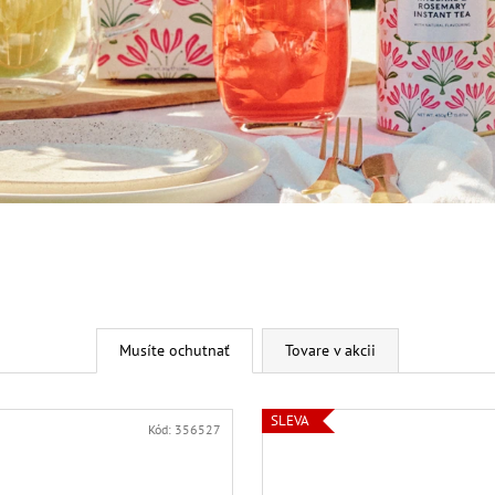
Musíte ochutnať
Tovare v akcii
SLEVA
Kód:
356527