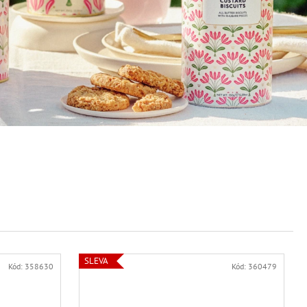
SLEVA
Kód:
358630
Kód:
360479