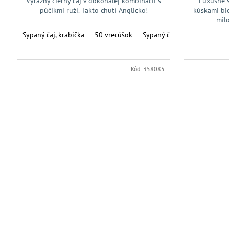
Výrazný čierny čaj v dokonalej kombinácii s
Luxusné 
púčikmi ruží. Takto chutí Anglicko!
kúskami bi
milo
Sypaný čaj, krabička
50 vrecúšok
Sypaný čaj, plechovka
Sy
Kód:
358085