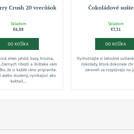
rry Crush 20 vrecůšok
Čokoládové suši
Skladom
Skladom
€6,08
€7,31
DO KOŠÍKA
DO KOŠÍKA
cná zmes jahôd, bazy, hrozna,
Vychutnajte si lahodné sušienk
 čiernych ríbezlí a ibišteka vám
čokolády, ktoré dokonale ch
ľko, že si každé ráno pripravíte.
zároveň sa rozplývajú na 
i alebo studený, vynikajúci ako
koktail...