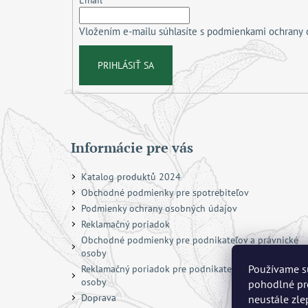
t
Email
i
Vložením e-mailu súhlasíte s
podmienkami ochrany 
e
PRIHLÁSIŤ SA
Informácie pre vás
Katalog produktů 2024
Obchodné podmienky pre spotrebiteľov
Podmienky ochrany osobných údajov
Reklamačný poriadok
Obchodné podmienky pre podnikateľov a právnické
osoby
Používame s
Reklamačný poriadok pre podnikateľov a právnické
osoby
pohodlné pre
Doprava
neustále zle