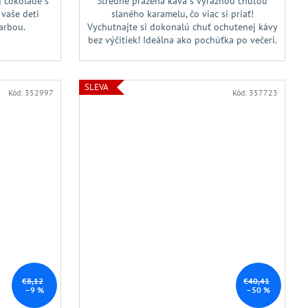
j čokoláde s
Stredne pražená káva s výraznou chuťou
vaše deti
slaného karamelu, čo viac si priať!
farbou.
Vychutnajte si dokonalú chuť ochutenej kávy
bez výčitiek! Ideálna ako pochúťka po večeri.
SLEVA
Kód:
352997
Kód:
357723
€8,12
€40,41
–9 %
–50 %