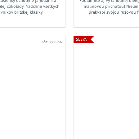
sušienky ochutené jahodami a
Podľahnite aj vy lahodnej biele
elej čokolády. Nadchne všetkých
malinovou príchuťou! Nielen 
vníkov britskej klasiky.
prekvapí svojou ružovou 
paný čaj, darčeková plechovka
SLEVA
Kód:
358036