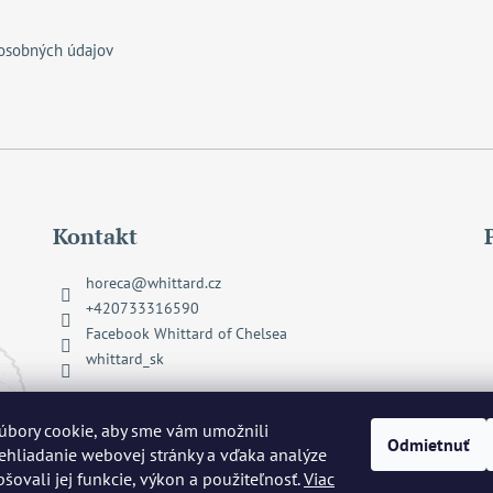
osobných údajov
Kontakt
horeca
@
whittard.cz
+420733316590
Facebook Whittard of Chelsea
whittard_sk
úbory cookie, aby sme vám umožnili
Odmietnuť
hliadanie webovej stránky a vďaka analýze
pšovali jej funkcie, výkon a použiteľnosť.
Viac