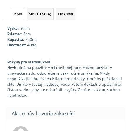
Popis
Súvisiace (4)
Diskusia
Výška:
30cm
Priemer:
8cm
Kapacita:
750ml
Hmotnosť:
408g
Pokyny pre starostlivosť:
Nevhodné na použitie v mikrovlnnej rúre. Možno umývať v
umývačke riadu, odporúčame však ručné umývanie. Nikdy
nepoužívajte abrazívne čistiace prostriedky, ktoré by poškriabali
sklo. Umyte v teplej mydlovej vode. Potom dôkladne opláchnite
čistou vodou, aby ste odstránili zvyšky. Osušte mäkkou, suchou
handričkou.