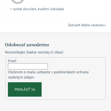
+ rychlé doručení, kvalitní čokoláda
Zobraziť ďalšie recenzie
Z
á
Odoberať newsletter
p
Nezmeškajte žiadne novinky či zľavy!
ä
t
Email
i
Vložením e-mailu súhlasíte s
podmienkami ochrany
e
osobných údajov
PRIHLÁSIŤ SA