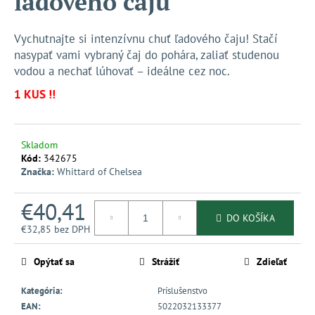
ľadového čaju
č
z
a
5
m
hviezdičiek.
Vychutnajte si intenzívnu chuť ľadového čaju! Stačí
e
nasypať vami vybraný čaj do pohára, zaliať studenou
vodou a nechať lúhovať – ideálne cez noc.
1 KUS !!
Skladom
Kód:
342675
Značka:
Whittard of Chelsea
€40,41
DO KOŠÍKA
€32,85 bez DPH
Jednotková
cena:
Opýtať sa
Strážiť
Zdieľať
Kategória
:
Príslušenstvo
EAN
:
5022032133377