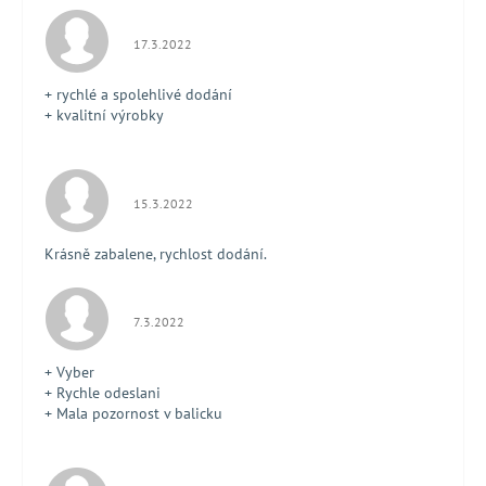
Hodnotenie obchodu je 5 z 5 hviezdičiek.
17.3.2022
+ rychlé a spolehlivé dodání
+ kvalitní výrobky
Hodnotenie obchodu je 5 z 5 hviezdičiek.
15.3.2022
Krásně zabalene, rychlost dodání.
Hodnotenie obchodu je 5 z 5 hviezdičiek.
7.3.2022
+ Vyber
+ Rychle odeslani
+ Mala pozornost v balicku