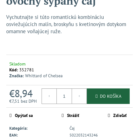
ovocný sypaný čaj
č
z
a
5
m
hviezdičiek.
Vychutnajte si túto romantickú kombináciu
e
osviežujúcich malín, broskyňu s kvetinovým dotykom
omamne voňajúcej ruže.
Skladom
Kód:
352781
Značka:
Whittard of Chelsea
€8,94
DO KOŠÍKA
€7,51 bez DPH
Jednotková
cena:
Opýtať sa
Strážiť
Zdieľať
Kategória
:
Čaj
EAN
:
5022032143246