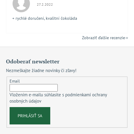
Hodnotenie obchodu je 5 z 5 hviezdičiek.
27.2.2022
+ rychlé doručení, kvalitní čokoláda
Zobraziť ďalšie recenzie
Z
á
Odoberať newsletter
p
Nezmeškajte žiadne novinky či zľavy!
ä
t
Email
i
Vložením e-mailu súhlasíte s
podmienkami ochrany
e
osobných údajov
PRIHLÁSIŤ SA