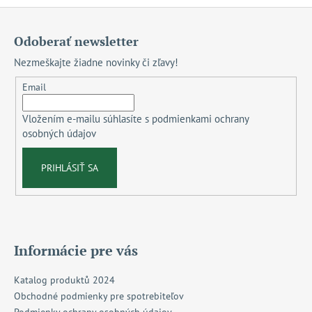
Z
á
Odoberať newsletter
p
Nezmeškajte žiadne novinky či zľavy!
ä
t
Email
i
Vložením e-mailu súhlasíte s
podmienkami ochrany
e
osobných údajov
PRIHLÁSIŤ SA
Informácie pre vás
Katalog produktů 2024
Obchodné podmienky pre spotrebiteľov