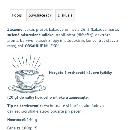
Popis
Súvisiace (3)
Diskusia
Zloženie:
c
ukor, prášok kakaového masla 26 % (kakaové maslo,
sušené odstredené mlieko
, stabilizátor (difosfát)), dextróza,
aróma, barvivo: prášok z repy (maltodextrín, koncentrát šťavy z
repy), soľ.
OBSAHUJE MLIEKO!
Nasypte 3 vrchovaté kávové lyžičky
(20 g) do šálky horúceho mlieka a zamiešajte.
Tip na servírovanie:
Vychutnajte si horúce, ako ľadovo
osviežujúci shake alebo použite pri pečení.
Hmotnosť
: 140 g
Cena za 100g:
€