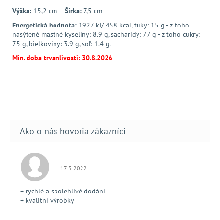
Výška:
15,2 cm
Šírka:
7,5 cm
Energetická hodnota:
1927 kJ/ 458 kcal, tuky: 15 g - z toho
nasýtené mastné kyseliny: 8.9 g, sacharidy: 77 g - z toho cukry:
75 g, bielkoviny: 3.9 g, soľ: 1.4 g.
Min. doba trvanlivosti: 30.8.2026
Hodnotenie obchodu je 5 z 5 hviezdičiek.
17.3.2022
+ rychlé a spolehlivé dodání
+ kvalitní výrobky