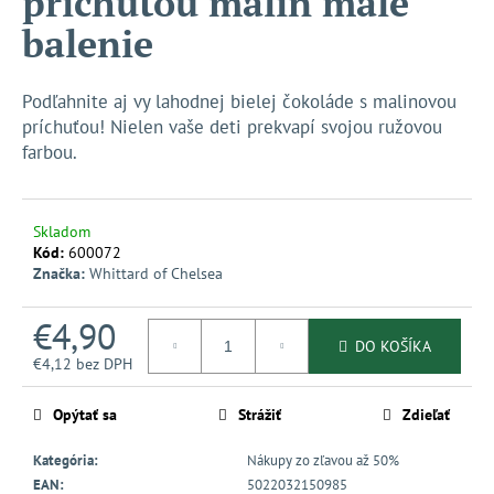
príchuťou malín malé
č
z
a
balenie
5
m
hviezdičiek.
e
Podľahnite aj vy lahodnej bielej čokoláde s malinovou
príchuťou! Nielen vaše deti prekvapí svojou ružovou
farbou.
Skladom
Kód:
600072
Značka:
Whittard of Chelsea
€4,90
DO KOŠÍKA
€4,12 bez DPH
Jednotková
cena:
Opýtať sa
Strážiť
Zdieľať
Kategória
:
Nákupy zo zľavou až 50%
EAN
:
5022032150985