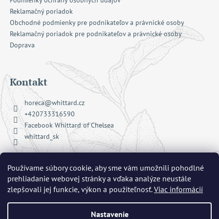
Podmienky ochrany osobných údajov
Reklamačný poriadok
Obchodné podmienky pre podnikateľov a právnické osoby
Reklamačný poriadok pre podnikateľov a právnické osoby
Doprava
Kontakt
horeca
@
whittard.cz
+420733316590
Facebook Whittard of Chelsea
whittard_sk
Používame súbory cookie, aby sme vám umožnili pohodlné
Prijímame online platby
prehliadanie webovej stránky a vďaka analýze neustále
zlepšovali jej funkcie, výkon a použiteľnosť.
Viac informácií
Nastavenie