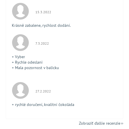
Hodnotenie obchodu je 5 z 5 hviezdičiek.
15.3.2022
Krásně zabalene, rychlost dodání.
Hodnotenie obchodu je 5 z 5 hviezdičiek.
7.3.2022
+ Vyber
+ Rychle odeslani
+ Mala pozornost v balicku
Hodnotenie obchodu je 5 z 5 hviezdičiek.
27.2.2022
+ rychlé doručení, kvalitní čokoláda
Zobraziť ďalšie recenzie